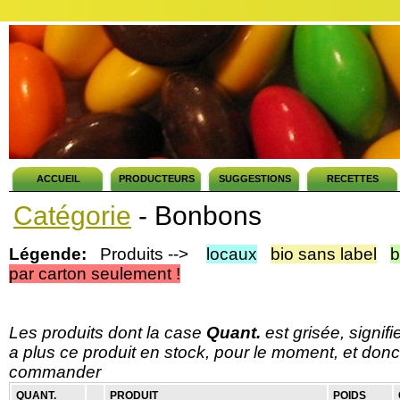
ACCUEIL
PRODUCTEURS
SUGGESTIONS
RECETTES
Catégorie
- Bonbons
Légende:
Produits -->
locaux
bio sans label
b
par carton seulement !
Les produits dont la case
Quant.
est grisée, signif
a plus ce produit en stock, pour le moment, et donc
commander
QUANT.
PRODUIT
POIDS