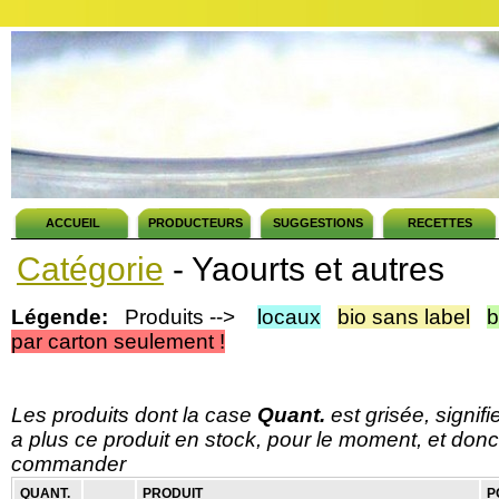
ACCUEIL
PRODUCTEURS
SUGGESTIONS
RECETTES
Catégorie
- Yaourts et autres
Légende:
Produits -->
locaux
bio sans label
b
par carton seulement !
Les produits dont la case
Quant.
est grisée, signif
a plus ce produit en stock, pour le moment, et donc
commander
QUANT.
PRODUIT
P