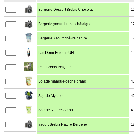
Bergerie Dessert Brebis Chocolat
1
Bergerie yaourt brebis châtaigne
1
Bergerie Yaourt chèvre nature
1
Lait Demi-Ecrémé UHT
1 
Petit Brebis Bergerie
1
Sojade mangue-pêche grand
4
Sojade Myrtille
4
Sojade Nature Grand
4
Yaourt Brebis Nature Bergerie
1