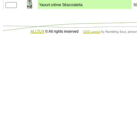
Yaourt crême Stracciatella
5
Yaourt Fraises
5
ALLTUX
© All rights reserved
CSS Layout
by Rambling Soul, person
Yaourt Framboise - Sureau
5
Yaourt Mangues-Vanille
5
Yaourt Myrtilles
5
Yaourt Nature 3,7% mg Andescher OU SOBBEKE
5