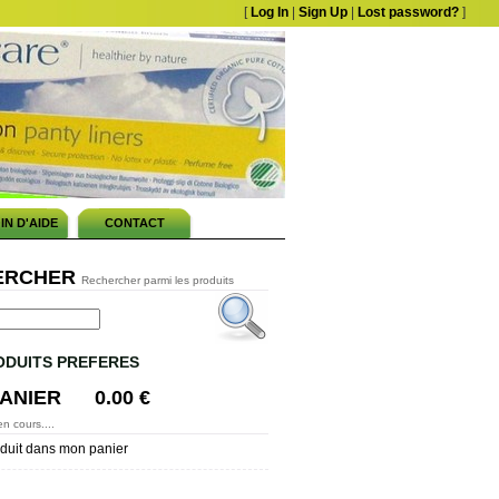
[
Log In
|
Sign Up
|
Lost password?
]
IN D'AIDE
CONTACT
ERCHER
Rechercher parmi les produits
ODUITS PREFERES
ANIER
0.00 €
n cours....
duit dans mon panier