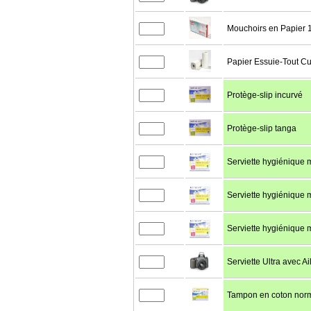
Mouchoirs en Papier 
Papier Essuie-Tout C
Protège-slip incurvé
Protège-slip tanga
Serviette hygiénique 
Serviette hygiénique m
Serviette hygiénique 
Serviette Ultra avec Ai
Tampon en coton norm