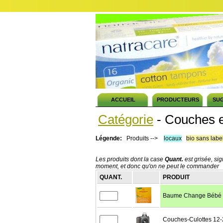
ACCUEIL
PRODUCTEURS
SU
Catégorie
- Couches e
Légende:
Produits -->
locaux
bio sans labe
Les produits dont la case
Quant.
est grisée, sig
moment, et donc qu'on ne peut le commander
QUANT.
PRODUIT
Baume Change Bébé 
Couches-Culottes 12-