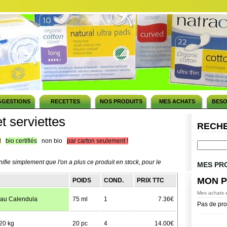
GGESTIONS
RECETTES
NOS PRODUITS
MES ACHATS
BESO
t serviettes
RECH
l
bio certifiés
non bio
par carton seulement !
nifie simplement que l'on a plus ce produit en stock, pour le
MES PR
MON P
POIDS
COND.
PRIX TTC
Mes achats e
au Calendula
75 ml
1
7.36€
Pas de pro
20 kg
20 pc
4
14.00€