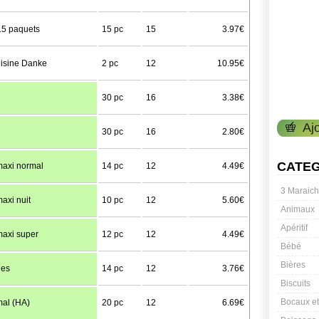
15 paquets
15 pc
15
3.97€
uisine Danke
2 pc
12
10.95€
30 pc
16
3.38€
30 pc
16
2.80€
CATE
maxi normal
14 pc
12
4.49€
3 Maraich
axi nuit
10 pc
12
5.60€
Animaux
Apéritif
maxi super
12 pc
12
4.49€
Bébé
Bières
les
14 pc
12
3.76€
Biscuits
Bocaux e
al (HA)
20 pc
12
6.69€